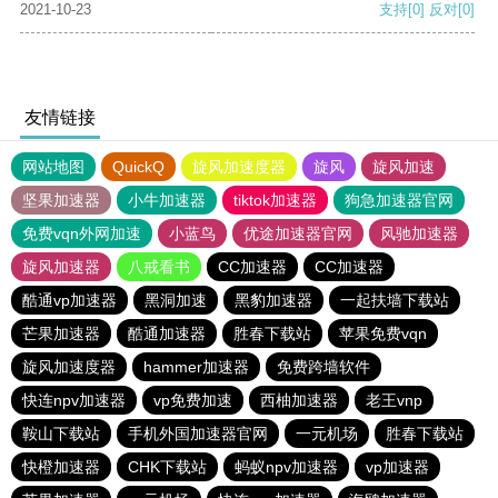
2021-10-23
支持
[0]
反对
[0]
友情链接
网站地图
QuickQ
旋风加速度器
旋风
旋风加速
坚果加速器
小牛加速器
tiktok加速器
狗急加速器官网
免费vqn外网加速
小蓝鸟
优途加速器官网
风驰加速器
旋风加速器
八戒看书
CC加速器
CC加速器
酷通vp加速器
黑洞加速
黑豹加速器
一起扶墙下载站
芒果加速器
酷通加速器
胜春下载站
苹果免费vqn
旋风加速度器
hammer加速器
免费跨墙软件
快连npv加速器
vp免费加速
西柚加速器
老王vnp
鞍山下载站
手机外国加速器官网
一元机场
胜春下载站
快橙加速器
CHK下载站
蚂蚁npv加速器
vp加速器