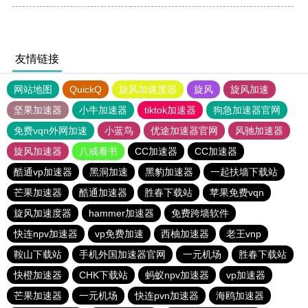
友情链接
网站地图
QuickQ
旋风加速度器
旋风
旋风加速
坚果加速器
小牛加速器
tiktok加速器
狗急加速器官网
免费vqn外网加速
小蓝鸟
优途加速器官网
风驰加速器
旋风加速器
八戒看书
CC加速器
CC加速器
酷通vp加速器
黑洞加速
黑豹加速器
一起扶墙下载站
芒果加速器
酷通加速器
胜春下载站
苹果免费vqn
旋风加速度器
hammer加速器
免费跨墙软件
快连npv加速器
vp免费加速
西柚加速器
老王vnp
鞍山下载站
手机外国加速器官网
一元机场
胜春下载站
快橙加速器
CHK下载站
蚂蚁npv加速器
vp加速器
芒果加速器
一元机场
快连pvn加速器
海鸥加速器