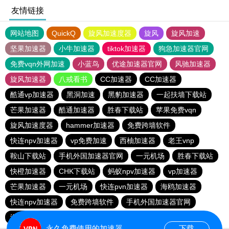
友情链接
网站地图
QuickQ
旋风加速度器
旋风
旋风加速
坚果加速器
小牛加速器
tiktok加速器
狗急加速器官网
免费vqn外网加速
小蓝鸟
优途加速器官网
风驰加速器
旋风加速器
八戒看书
CC加速器
CC加速器
酷通vp加速器
黑洞加速
黑豹加速器
一起扶墙下载站
芒果加速器
酷通加速器
胜春下载站
苹果免费vqn
旋风加速度器
hammer加速器
免费跨墙软件
快连npv加速器
vp免费加速
西柚加速器
老王vnp
鞍山下载站
手机外国加速器官网
一元机场
胜春下载站
快橙加速器
CHK下载站
蚂蚁npv加速器
vp加速器
芒果加速器
一元机场
快连pvn加速器
海鸥加速器
快连npv加速器
免费跨墙软件
手机外国加速器官网
海鸥加速器
苹果加速器
永久免费使用的加速器
下载