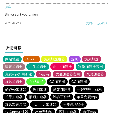
游客
Shriya sent you a frien
2021-10-23
支持
[0]
反对
[0]
友情链接
网站地图
QuickQ
旋风加速度器
旋风
旋风加速
坚果加速器
小牛加速器
tiktok加速器
狗急加速器官网
免费vqn外网加速
小蓝鸟
优途加速器官网
风驰加速器
旋风加速器
八戒看书
CC加速器
CC加速器
酷通vp加速器
黑洞加速
黑豹加速器
一起扶墙下载站
芒果加速器
酷通加速器
胜春下载站
苹果免费vqn
旋风加速度器
hammer加速器
免费跨墙软件
快连npv加速器
vp免费加速
西柚加速器
老王vnp