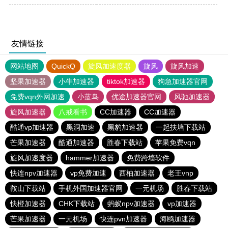
友情链接
网站地图
QuickQ
旋风加速度器
旋风
旋风加速
坚果加速器
小牛加速器
tiktok加速器
狗急加速器官网
免费vqn外网加速
小蓝鸟
优途加速器官网
风驰加速器
旋风加速器
八戒看书
CC加速器
CC加速器
酷通vp加速器
黑洞加速
黑豹加速器
一起扶墙下载站
芒果加速器
酷通加速器
胜春下载站
苹果免费vqn
旋风加速度器
hammer加速器
免费跨墙软件
快连npv加速器
vp免费加速
西柚加速器
老王vnp
鞍山下载站
手机外国加速器官网
一元机场
胜春下载站
快橙加速器
CHK下载站
蚂蚁npv加速器
vp加速器
芒果加速器
一元机场
快连pvn加速器
海鸥加速器