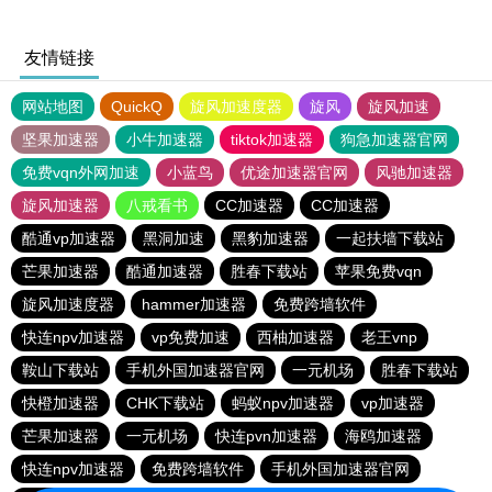
友情链接
网站地图
QuickQ
旋风加速度器
旋风
旋风加速
坚果加速器
小牛加速器
tiktok加速器
狗急加速器官网
免费vqn外网加速
小蓝鸟
优途加速器官网
风驰加速器
旋风加速器
八戒看书
CC加速器
CC加速器
酷通vp加速器
黑洞加速
黑豹加速器
一起扶墙下载站
芒果加速器
酷通加速器
胜春下载站
苹果免费vqn
旋风加速度器
hammer加速器
免费跨墙软件
快连npv加速器
vp免费加速
西柚加速器
老王vnp
鞍山下载站
手机外国加速器官网
一元机场
胜春下载站
快橙加速器
CHK下载站
蚂蚁npv加速器
vp加速器
芒果加速器
一元机场
快连pvn加速器
海鸥加速器
快连npv加速器
免费跨墙软件
手机外国加速器官网