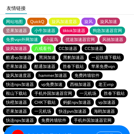
友情链接
网站地图
QuickQ
旋风加速度器
旋风
旋风加速
坚果加速器
小牛加速器
tiktok加速器
狗急加速器官网
免费vqn外网加速
小蓝鸟
优途加速器官网
风驰加速器
旋风加速器
八戒看书
CC加速器
CC加速器
酷通vp加速器
黑洞加速
黑豹加速器
一起扶墙下载站
芒果加速器
酷通加速器
胜春下载站
苹果免费vqn
旋风加速度器
hammer加速器
免费跨墙软件
快连npv加速器
vp免费加速
西柚加速器
老王vnp
鞍山下载站
手机外国加速器官网
一元机场
胜春下载站
快橙加速器
CHK下载站
蚂蚁npv加速器
vp加速器
芒果加速器
一元机场
快连pvn加速器
海鸥加速器
快连npv加速器
免费跨墙软件
手机外国加速器官网
海鸥加速器
苹果加速器