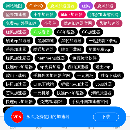
网站地图
QuickQ
旋风加速度器
旋风
旋风加速
坚果加速器
小牛加速器
tiktok加速器
狗急加速器官网
免费vqn外网加速
小蓝鸟
优途加速器官网
风驰加速器
旋风加速器
八戒看书
CC加速器
CC加速器
酷通vp加速器
黑洞加速
黑豹加速器
一起扶墙下载站
芒果加速器
酷通加速器
胜春下载站
苹果免费vqn
旋风加速度器
hammer加速器
免费跨墙软件
快连npv加速器
vp免费加速
西柚加速器
老王vnp
鞍山下载站
手机外国加速器官网
一元机场
胜春下载站
快橙加速器
CHK下载站
蚂蚁npv加速器
vp加速器
芒果加速器
一元机场
快连pvn加速器
海鸥加速器
快连npv加速器
免费跨墙软件
手机外国加速器官网
海鸥加速器
苹果加速器
永久免费使用的加速器
下载
首页
安卓
苹果
排行
推荐