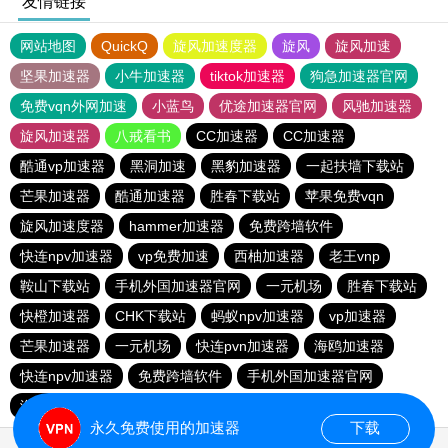
友情链接
网站地图
QuickQ
旋风加速度器
旋风
旋风加速
坚果加速器
小牛加速器
tiktok加速器
狗急加速器官网
免费vqn外网加速
小蓝鸟
优途加速器官网
风驰加速器
旋风加速器
八戒看书
CC加速器
CC加速器
酷通vp加速器
黑洞加速
黑豹加速器
一起扶墙下载站
芒果加速器
酷通加速器
胜春下载站
苹果免费vqn
旋风加速度器
hammer加速器
免费跨墙软件
快连npv加速器
vp免费加速
西柚加速器
老王vnp
鞍山下载站
手机外国加速器官网
一元机场
胜春下载站
快橙加速器
CHK下载站
蚂蚁npv加速器
vp加速器
芒果加速器
一元机场
快连pvn加速器
海鸥加速器
快连npv加速器
免费跨墙软件
手机外国加速器官网
海鸥加速器
苹果加速器
永久免费使用的加速器
下载