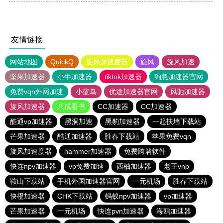
友情链接
网站地图
QuickQ
旋风加速度器
旋风
旋风加速
坚果加速器
小牛加速器
tiktok加速器
狗急加速器官网
免费vqn外网加速
小蓝鸟
优途加速器官网
风驰加速器
旋风加速器
八戒看书
CC加速器
CC加速器
酷通vp加速器
黑洞加速
黑豹加速器
一起扶墙下载站
芒果加速器
酷通加速器
胜春下载站
苹果免费vqn
旋风加速度器
hammer加速器
免费跨墙软件
快连npv加速器
vp免费加速
西柚加速器
老王vnp
鞍山下载站
手机外国加速器官网
一元机场
胜春下载站
快橙加速器
CHK下载站
蚂蚁npv加速器
vp加速器
芒果加速器
一元机场
快连pvn加速器
海鸥加速器