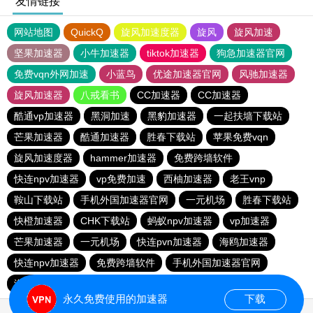
友情链接
网站地图
QuickQ
旋风加速度器
旋风
旋风加速
坚果加速器
小牛加速器
tiktok加速器
狗急加速器官网
免费vqn外网加速
小蓝鸟
优途加速器官网
风驰加速器
旋风加速器
八戒看书
CC加速器
CC加速器
酷通vp加速器
黑洞加速
黑豹加速器
一起扶墙下载站
芒果加速器
酷通加速器
胜春下载站
苹果免费vqn
旋风加速度器
hammer加速器
免费跨墙软件
快连npv加速器
vp免费加速
西柚加速器
老王vnp
鞍山下载站
手机外国加速器官网
一元机场
胜春下载站
快橙加速器
CHK下载站
蚂蚁npv加速器
vp加速器
芒果加速器
一元机场
快连pvn加速器
海鸥加速器
快连npv加速器
免费跨墙软件
手机外国加速器官网
海鸥加速器
苹果加速器
永久免费使用的加速器
下载